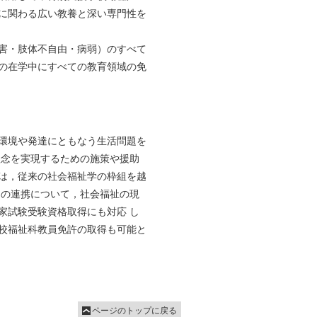
に関わる広い教養と深い専門性を
害・肢体不自由・病弱）のすべて
の在学中にすべての教育領域の免
環境や発達にともなう生活問題を
理念を実現するための施策や援助
は，従来の社会福祉学の枠組を越
との連携について，社会福祉の現
家試験受験資格取得にも対応 し
校福祉科教員免許の取得も可能と
ページのトップに戻る