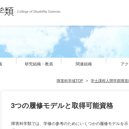
取得可能資格
織
研究組織・教員
関連組織
アク
障害科学域TOP
>
学士課程人間学群障害
3つの履修モデルと取得可能資格
障害科学類では、学修の参考のためにいくつかの履修モデルを示