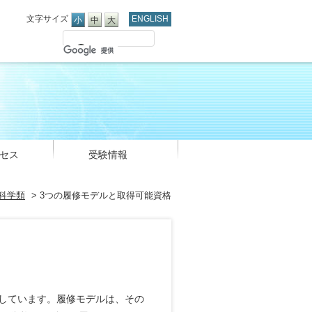
文字サイズ
ENGLISH
小
中
大
セス
受験情報
科学類
> 3つの履修モデルと取得可能資格
しています。履修モデルは、その