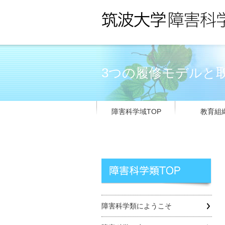
3つの履修モデルと
障害科学域TOP
教育組
障害科学類にようこそ