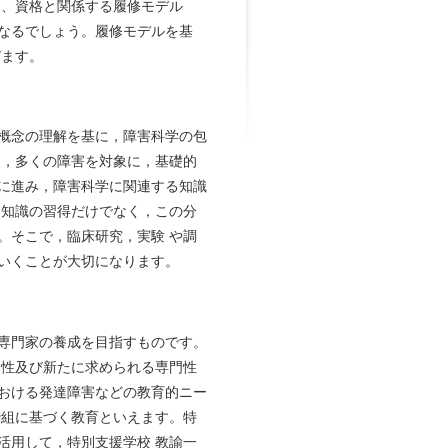
し、資格と関係する履修モデル
なるでしょう。履修モデルを基
びます。
概念の理解を基に，障害科学の包
て，多くの障害を対象に，基礎的
に進み，障害科学に関連する知識
，知識の習得だけでなく，この分
。そこで，臨床研究，実験 や調
いくことが大切になります。
専門家の養成を目指すものです。
門性及び新たに求められる専門性
おける発達障害などの教育的ニー
枠組に基づく教育といえます。特
活用して，特別支援学校 教諭一