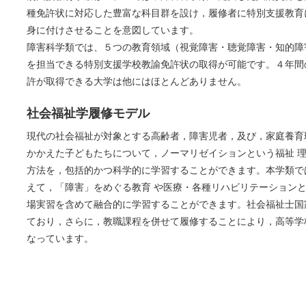
種免許状に対応した豊富な科目群を設け，履修者に特別支援教育
身に付けさせることを意図しています。
障害科学類では、５つの教育領域（視覚障害・聴覚障害・知的障
を担当できる特別支援学校教諭免許状の取得が可能です。４年間
許が取得できる大学は他にはほとんどありません。
社会福祉学履修モデル
現代の社会福祉が対象とする高齢者，障害児者，及び，家庭養育
かかえた子どもたちについて，ノーマリゼイションという福祉 
方法を，包括的かつ科学的に学習することができます。本学類で
えて，「障害」をめぐる教育 や医療・各種リハビリテーション
場実習を含めて融合的に学習することができます。社会福祉士国
ており，さらに，教職課程を併せて履修することにより，高等学
なっています。