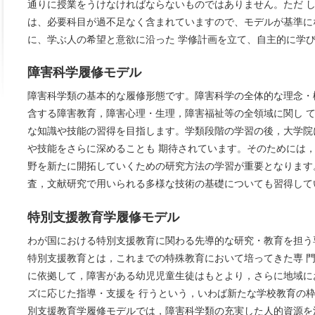
通りに授業をうけなければならないものではありません。ただ 
は、必要科目が過不足なく含まれていますので、モデルが基準に
に、学ぶ人の希望と意欲に沿った 学修計画を立て、自主的に学
障害科学履修モデル
障害科学類の基本的な履修形態です。障害科学の全体的な理念・
含する障害教育，障害心理・生理，障害福祉等の全領域に関し 
な知識や技能の習得を目指します。学類段階の学習の後，大学院
や技能をさらに深めることも 期待されています。そのためには
野を新たに開拓していくための研究方法の学習が重要となります
査，文献研究で用いられる多様な技術の基礎についても習得して
特別支援教育学履修モデル
わが国における特別支援教育に関わる先導的な研究・教育を担う
特別支援教育とは，これまでの特殊教育において培ってきた専 
に依拠して，障害がある幼児児童生徒はもとより，さらに地域に
ズに応じた指導・支援を 行うという，いわば新たな学校教育の
別支援教育学履修モデルでは，障害科学類の充実した人的資源を