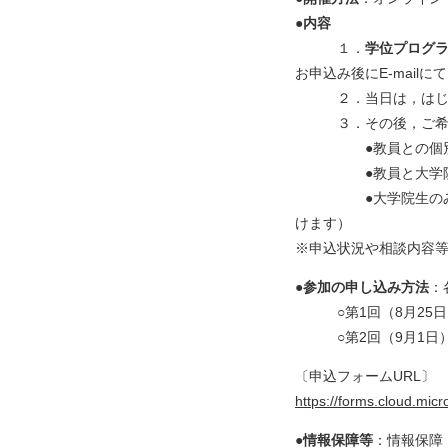
●内容
１．
学位プログ
お申込み後にE-mail
２．当日は，はじ
３．その後，ご希望
●教員との個別
●教員と大学院生
●大学院生のみとの
けます）
※申込状況や相談内容
●参加の申し込み方法
：
○第1回（8月25日）
○第2回（9月1日）
〔申込フォームURL〕
https://forms.cloud.mic
●情報保障等
：情報保障