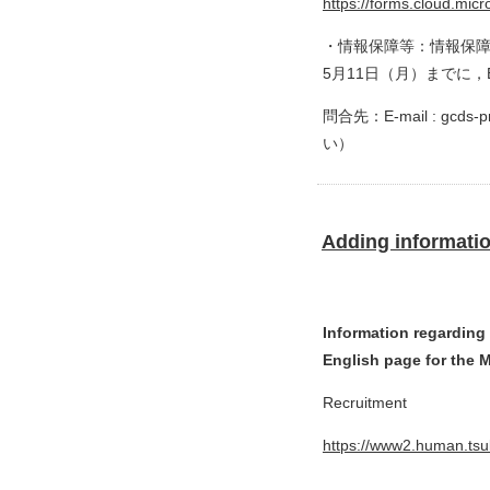
https://forms.cloud.mic
・情報保障等：情報保
5月11日（月）までに，
問合先：E-mail : gc
い）
Adding informati
Information regarding
English page for the 
Recruitment
https://www2.human.tsuku