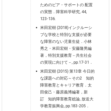
ためのピア・サポートの 配置
の実態．障害科学研究, 44,
123-136.
米田宏樹 (2018)インクルーシ
ブな学校と特別な支援が必要
な障害のない児童生徒．小林
秀之・米田宏樹・安藤隆男編
著，特別支援教育－共生社会
の実現に向けて－, pp.17-31．
米田宏樹 (2015) 第13章 今日的
な課題への対応～その2 知的
障害教育とキャリア教育．太
田俊己・藤原義博編著，新
訂 知的障害教育総論, 放送大
学教育振興会, pp.183-205．