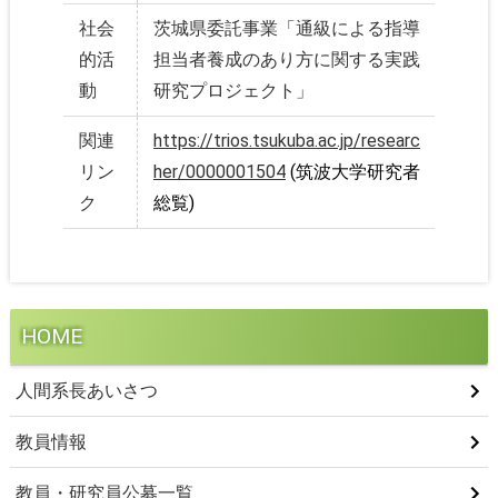
社会
茨城県委託事業「通級による指導
的活
担当者養成のあり方に関する実践
動
研究プロジェクト」
関連
https://trios.tsukuba.ac.jp/researc
リン
her/0000001504
(筑波大学研究者
ク
総覧)
HOME
人間系長あいさつ
教員情報
教員・研究員公募一覧