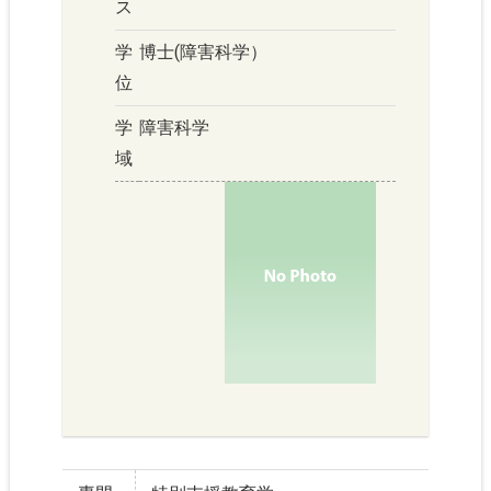
ス
学
博士(障害科学）
位
学
障害科学
域