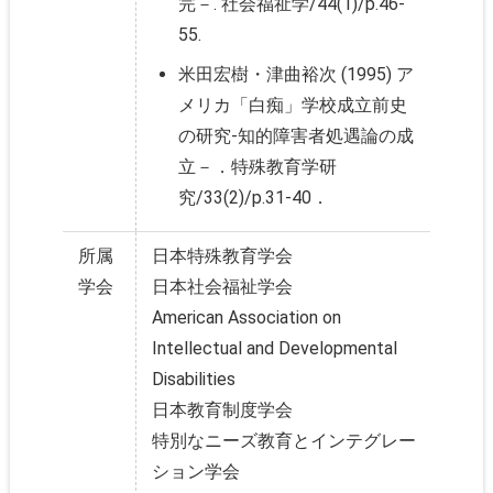
完－. 社会福祉学/44(1)/p.46-
55.
米田宏樹・津曲裕次 (1995) ア
メリカ「白痴」学校成立前史
の研究-知的障害者処遇論の成
立－．特殊教育学研
究/33(2)/p.31-40．
所属
日本特殊教育学会
学会
日本社会福祉学会
American Association on
Intellectual and Developmental
Disabilities
日本教育制度学会
特別なニーズ教育とインテグレー
ション学会