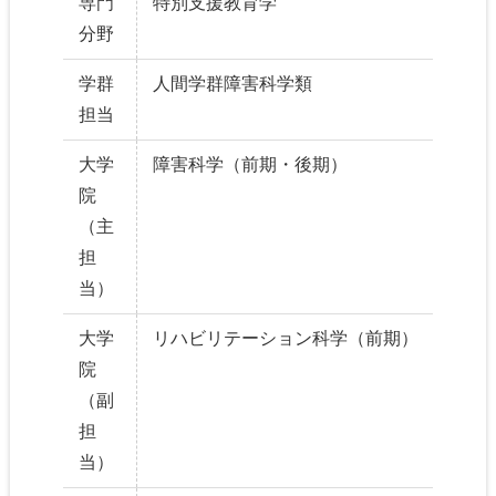
専門
特別支援教育学
分野
学群
人間学群障害科学類
担当
大学
障害科学（前期・後期）
院
（主
担
当）
大学
リハビリテーション科学（前期）
院
（副
担
当）