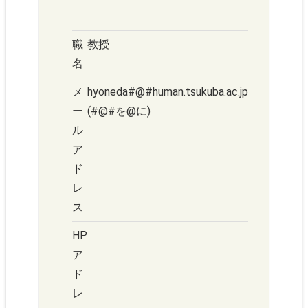
職
教授
名
メ
hyoneda#@#human.tsukuba.ac.jp
ー
(#@#を@に)
ル
ア
ド
レ
ス
HP
ア
ド
レ