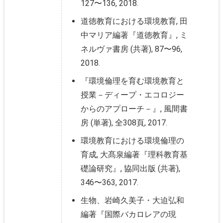
127〜136, 2018.
道徳教育における環境教育, 田
中マリア編著『道徳教育』, ミ
ネルヴァ書房 (共著), 87〜96,
2018.
『環境倫理を育む環境教育と
授業－ディープ・エコロジー
からのアプローチ－』, 風間書
房 (単著), 全308頁, 2017.
環境教育における環境倫理の
育成, 大髙泉編著『理科教育基
礎論研究』, 協同出版 (共著),
346〜363, 2017.
生物、岩崎久美子・大迫弘和
編著『国際バカロレアの現