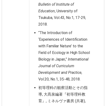
Bulletin of Institute of
Education
, University of
Tsukuba, Vol.43, No.1, 17-29,
2018.
“The Introduction of
‘Experiences of Identification
with Familiar Nature’ to the
Field of Ecology in High School
Biology in Japan,”
International
Journal of Curriculum
Development and Practice
,
Vol.20, No.1, 35-48, 2018.
初等理科の観察活動とその指
導, 大髙泉編著『初等理科教
育』, ミネルヴァ書房 (共著),