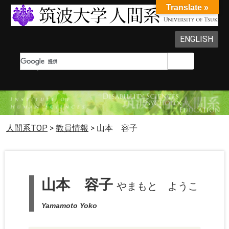
Translate »
ENGLISH
人間系TOP
>
教員情報
>
山本 容子
山本 容子
やまもと ようこ
Yamamoto Yoko