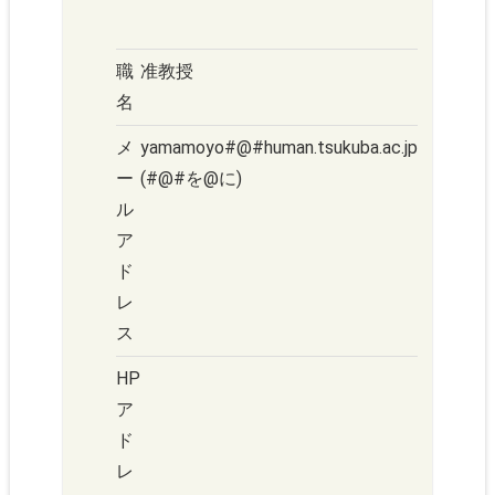
職
准教授
名
メ
yamamoyo#@#human.tsukuba.ac.jp
ー
(#@#を@に)
ル
ア
ド
レ
ス
HP
ア
ド
レ