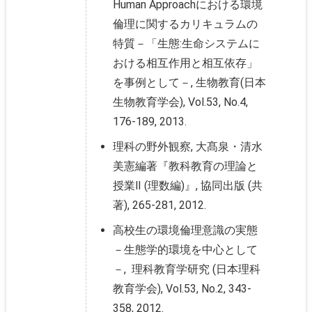
Human Approachにおける環境
倫理に関するカリキュラムの
特質－「生態:生命システムに
おける相互作用と相互依存」
を事例として－, 生物教育(日本
生物教育学会), Vol.53, No.4,
176-189, 2013.
理科の野外観察, 大髙泉・清水
美憲編著『教科教育の理論と
授業Ⅱ (理数編)』, 協同出版 (共
著), 265-281, 2012.
高校生の環境倫理意識の実態
－生態学的環境を中心として
－, 理科教育学研究 (日本理科
教育学会), Vol.53, No.2, 343-
358, 2012.