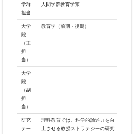
学群
人間学群教育学類
担当
大学
教育学（前期・後期）
院
（主
担
当）
大学
院
（副
担
当）
研究
理科教育では、科学的論述力を向
テー
上させる教授ストラテジーの研究