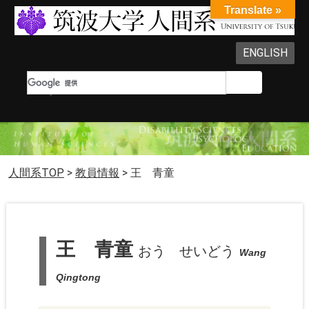
Translate »
ENGLISH
人間系TOP
>
教員情報
>
王 青童
王 青童
おう せいどう
Wang
Qingtong