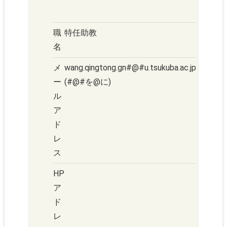
職
特任助教
名
メ
wang.qingtong.gn#@#u.tsukuba.ac.jp
ー
(#@#を@に)
ル
ア
ド
レ
ス
HP
ア
ド
レ