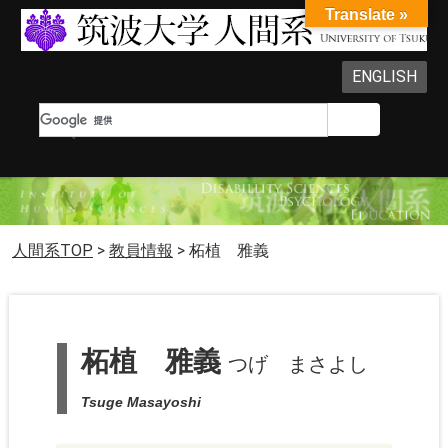
Translate »
ENGLISH
人間系TOP
>
教員情報
>
柘植 雅義
柘植 雅義
つげ まさよし
Tsuge Masayoshi