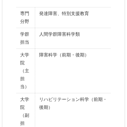
専門
発達障害、特別支援教育
分野
学群
人間学群障害科学類
担当
大学
障害科学（前期・後期）
院
（主
担
当）
大学
リハビリテーション科学（前期・
院
後期）
（副
担