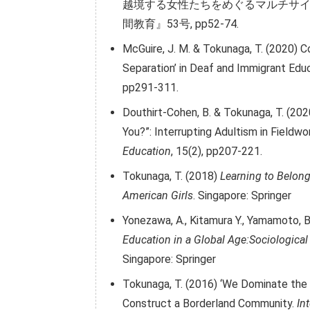
越境する女性たちをめぐるマルチサイ
間教育』53号, pp52-74.
McGuire, J. M. & Tokunaga, T. (2020) C
Separation’ in Deaf and Immigrant Edu
pp291-311.
Douthirt-Cohen, B. & Tokunaga, T. (202
You?”: Interrupting Adultism in Fieldwo
Education
, 15(2), pp207-221.
Tokunaga, T. (2018)
Learning to Belong
American Girls
. Singapore: Springer
Yonezawa, A., Kitamura Y., Yamamoto, B
Education in a Global Age:Sociological 
Singapore: Springer
Tokunaga, T. (2016) ‘We Dominate the 
Construct a Borderland Community.
In