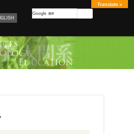
Translate »
NGLISH
o