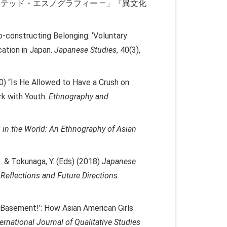
テッド・エスノグラフィー ―」『異文化
o-constructing Belonging: ‘Voluntary
cation in Japan.
Japanese Studies
, 40(3),
0) “Is He Allowed to Have a Crush on
rk with Youth.
Ethnography and
 in the World: An Ethnography of Asian
. & Tokunaga, Y. (Eds) (2018)
Japanese
Reflections and Future Directions.
Basement!’: How Asian American Girls
ternational Journal of Qualitative Studies