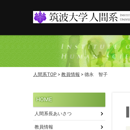
人間系TOP
>
教員情報
>
德永 智子
HOME
人間系長あいさつ
教員情報