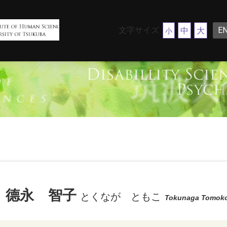
文字サイズ
E
中
大
小
德永 智子
とくなが ともこ
Tokunaga Tomok