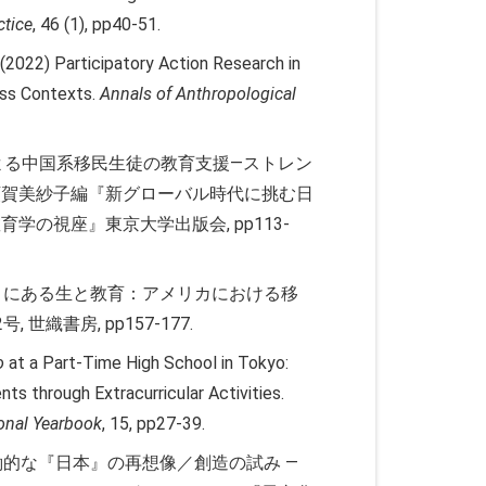
ctice
, 46 (1), pp40-51.
 (2022) Participatory Action Research in
oss Contexts.
Annals of Anthropological
Oによる中国系移民生徒の教育支援―ストレン
額賀美紗子編『新グローバル時代に挑む日
学の視座』東京大学出版会, pp113-
はざまにある生と教育：アメリカにおける移
織書房, pp157-177.
o
at a Part-Time High School in Tokyo:
ts through Extracurricular Activities.
ional Yearbook
, 15, pp27-39.
協働的な『日本』の再想像／創造の試み ―