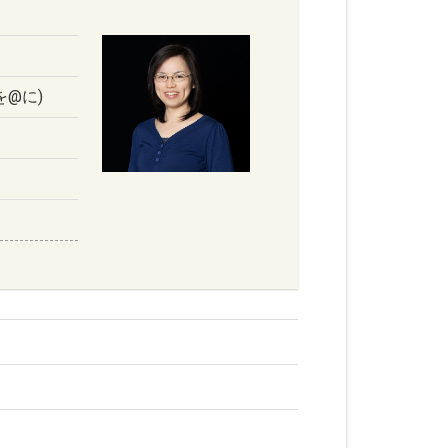
#を@に)