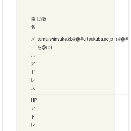
職
助教
名
メ
tamai.shinsuke.kb#@#u.tsukuba.ac.jp（#@#
ー
を@に)
ル
ア
ド
レ
ス
HP
ア
ド
レ