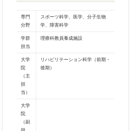
専門
スポーツ科学、医学、分子生物
分野
学、障害科学
学群
理療科教員養成施設
担当
大学
リハビリテーション科学（前期・
院
後期）
（主
担
当）
大学
院
（副
担