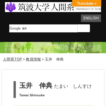
Translate »
ENGLISH
人間系TOP
>
教員情報
>
玉井 伸典
玉井 伸典
たまい しんすけ
Tamai Shinsuke