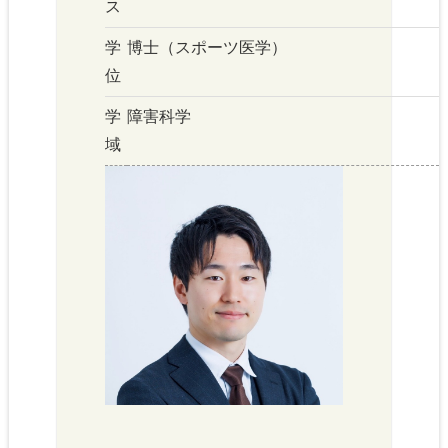
ス
学
博士（スポーツ医学）
位
学
障害科学
域