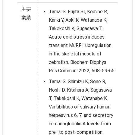
主要
Tamai S, Fujita SI, Komine R,
業績
Kanki Y, Aoki K, Watanabe K,
Takekoshi K, Sugasawa T.
Acute cold stress induces
transient MuRF1 upregulation
in the skeletal muscle of
zebrafish. Biochem Biophys
Res Commun. 2022; 608: 59-65.
Tamai S, Shimizu K, Sone R,
Hoshi D, Kitahara A, Sugasawa
T, Takekoshi K, Watanabe K.
Variabilities of salivary human
herpesvirus 6, 7, and secretory
immunoglobulin A levels from
pre- to post-competition