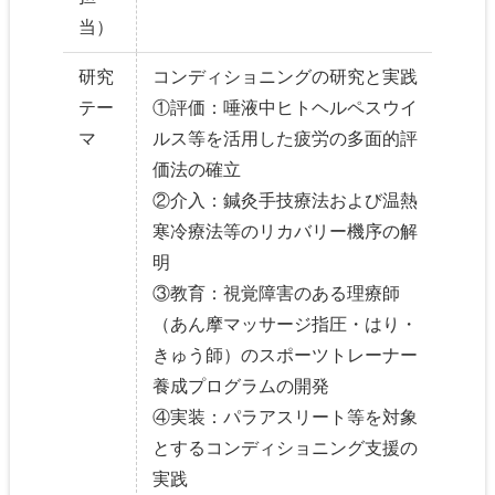
当）
研究
コンディショニングの研究と実践
テー
①評価：唾液中ヒトヘルペスウイ
マ
ルス等を活用した疲労の多面的評
価法の確立
②介入：鍼灸手技療法および温熱
寒冷療法等のリカバリー機序の解
明
③教育：視覚障害のある理療師
（あん摩マッサージ指圧・はり・
きゅう師）のスポーツトレーナー
養成プログラムの開発
④実装：パラアスリート等を対象
とするコンディショニング支援の
実践