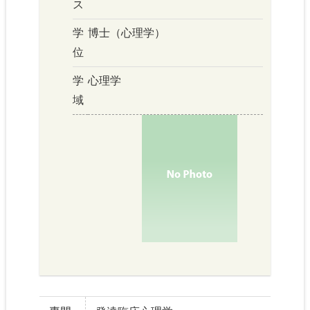
ス
学
博士（心理学）
位
学
心理学
域