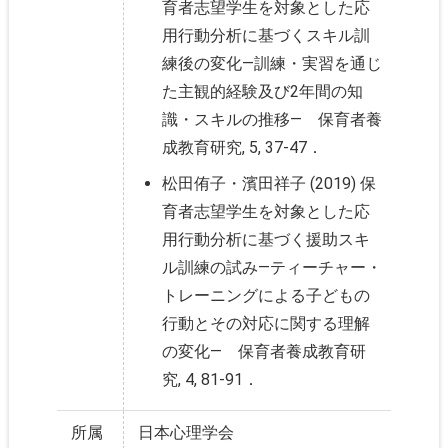
育者志望学生を対象とした応
用行動分析に基づくスキル訓
練後の変化―訓練・実習を通じ
た主観的経験及び2年間の知
識・スキルの推移― 保育者養
成教育研究, 5, 37-47．
松田侑子・濱田祥子 (2019) 保
育者志望学生を対象とした応
用行動分析に基づく援助スキ
ル訓練の試み―ティーチャー・
トレーニングによる子どもの
行動とその対応に関する理解
の変化― 保育者養成教育研
究, 4, 81-91．
所属
日本心理学会