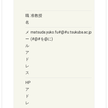
職
准教授
名
メ
matsuda.yuko.fu#@#u.tsukuba.ac.jp
ー
(#@#を@に)
ル
ア
ド
レ
ス
HP
ア
ド
レ