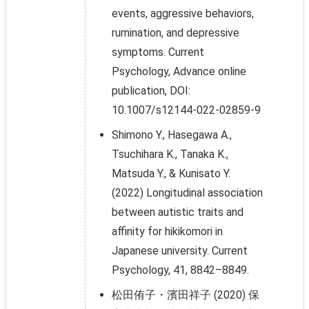
events, aggressive behaviors,
rumination, and depressive
symptoms. Current
Psychology, Advance online
publication, DOI:
10.1007/s12144-022-02859-9
Shimono Y., Hasegawa A.,
Tsuchihara K., Tanaka K.,
Matsuda Y., & Kunisato Y.
(2022) Longitudinal association
between autistic traits and
affinity for hikikomori in
Japanese university. Current
Psychology, 41, 8842–8849.
松田侑子・濱田祥子 (2020) 保