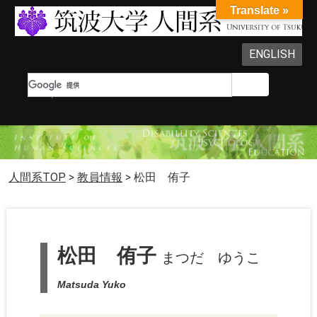
Translate »
ENGLISH
人間系TOP
>
教員情報
>
松田 侑子
松田 侑子
まつだ ゆうこ
Matsuda Yuko