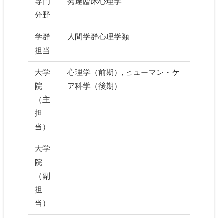
専門
発達臨床心理学
分野
学群
人間学群心理学類
担当
大学
心理学（前期）, ヒューマン・ケ
院
ア科学（後期）
（主
担
当）
大学
院
（副
担
当）