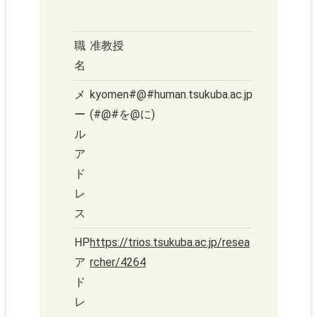
職
准教授
名
メ
kyomen#@#human.tsukuba.ac.jp
ー
(#@#を@に)
ル
ア
ド
レ
ス
HP
https://trios.tsukuba.ac.jp/resea
ア
rcher/4264
ド
レ