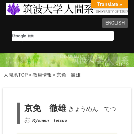
Translate »
ENGLISH
人間系TOP
>
教員情報
>
京免 徹雄
京免 徹雄
きょうめん てつ
お
Kyomen Tetsuo