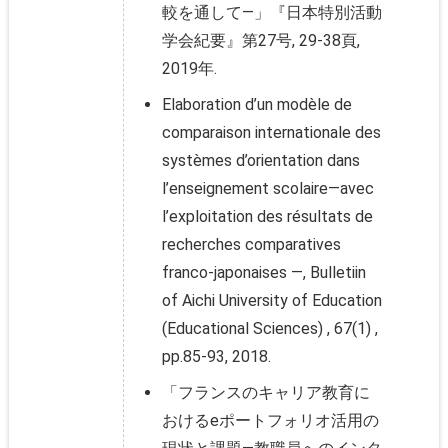
較を通して―」『日本特別活動
学会紀要』第27号, 29-38頁,
2019年.
Elaboration d’un modèle de
comparaison internationale des
systèmes d’orientation dans
l’enseignement scolaire―avec
l’exploitation des résultats de
recherches comparatives
franco-japonaises ―, Bulletiin
of Aichi University of Education
(Educational Sciences) , 67(1) ,
pp.85-93, 2018.
「フランスのキャリア教育に
おけるeポートフォリオ活用の