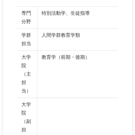
専門
特別活動学、生徒指導
分野
学群
人間学群教育学類
担当
大学
教育学（前期・後期）
院
（主
担
当）
大学
院
（副
担