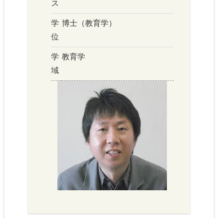
ス
学
博士（教育学）
位
学
教育学
域