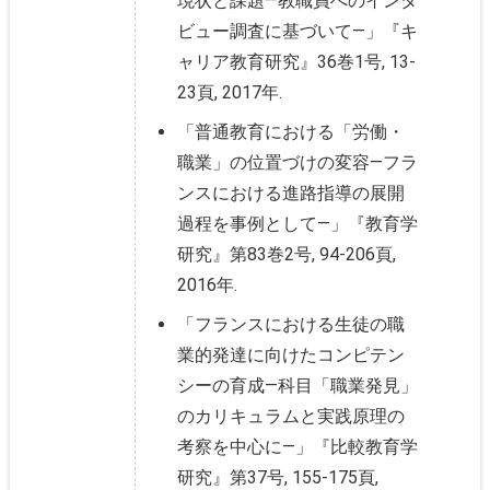
現状と課題―教職員へのインタ
ビュー調査に基づいて―」『キ
ャリア教育研究』36巻1号, 13-
23頁, 2017年.
「普通教育における「労働・
職業」の位置づけの変容―フラ
ンスにおける進路指導の展開
過程を事例として―」『教育学
研究』第83巻2号, 94-206頁,
2016年.
「フランスにおける生徒の職
業的発達に向けたコンピテン
シーの育成―科目「職業発見」
のカリキュラムと実践原理の
考察を中心に―」『比較教育学
研究』第37号, 155-175頁,