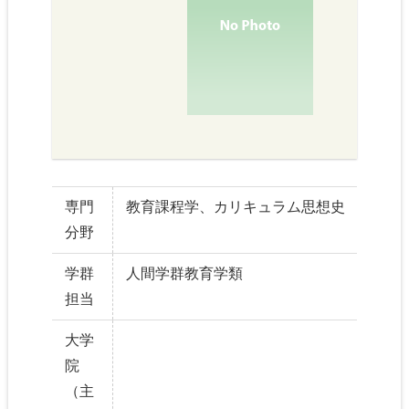
専門
教育課程学、カリキュラム思想史
分野
学群
人間学群教育学類
担当
大学
院
（主