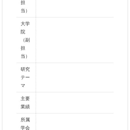
担
当）
大学
院
（副
担
当）
研究
テー
マ
主要
業績
所属
学会