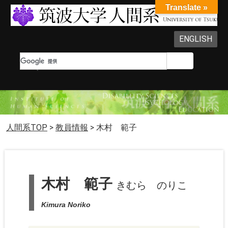
Translate »
ENGLISH
人間系TOP
>
教員情報
>
木村 範子
木村 範子
きむら のりこ
Kimura Noriko