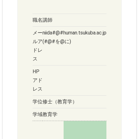
職名
講師
メー
niida#@#human.tsukuba.ac.jp
ルア
(#@#を@に)
ドレ
ス
HP
アド
レス
学位
修士（教育学）
学域
教育学