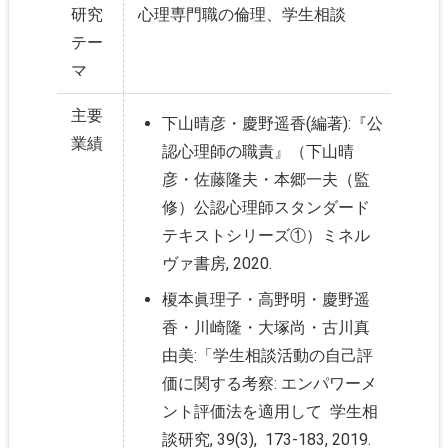
研究
心理専門職の倫理、学生相談
テー
マ
主要
下山晴彦・慶野遥香(編著):『公
業績
認心理師の職責』（下山晴
彦・佐藤隆夫・本郷一夫（監
修）公認心理師スタンダード
テキストシリーズ①）ミネル
ヴァ書房, 2020.
榎本眞理子・高野明・慶野遥
香・川崎隆・大塚尚・古川真
由美:「学生相談活動の自己評
価に関する考察: エンパワーメ
ント評価法を適用して 学生相
談研究, 39(3), 173-183, 2019.