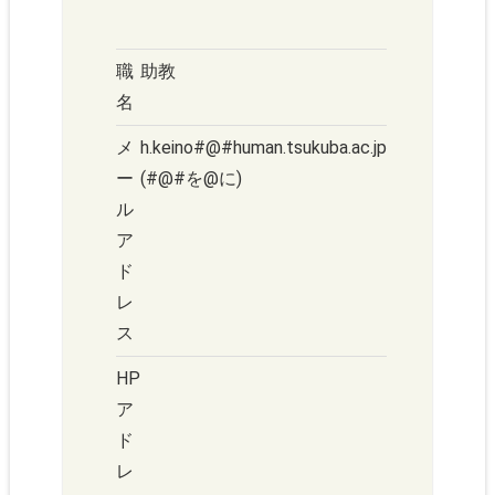
職
助教
名
メ
h.keino#@#human.tsukuba.ac.jp
ー
(#@#を@に)
ル
ア
ド
レ
ス
HP
ア
ド
レ