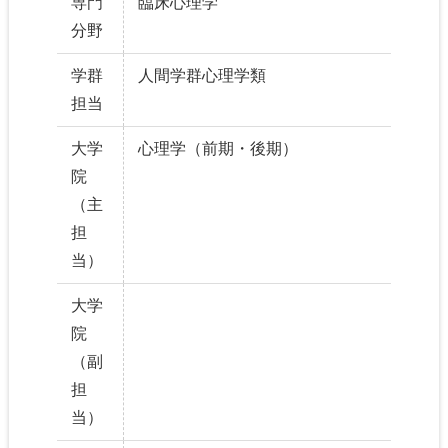
専門
臨床心理学
分野
学群
人間学群心理学類
担当
大学
心理学（前期・後期）
院
（主
担
当）
大学
院
（副
担
当）