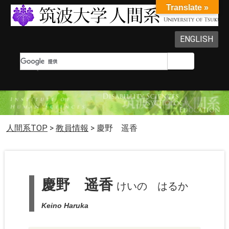
Translate »
ENGLISH
人間系TOP
>
教員情報
>
慶野 遥香
慶野 遥香
けいの はるか
Keino Haruka