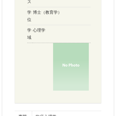
ス
学
博士（教育学）
位
学
心理学
域