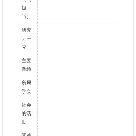
担
当）
研究
テー
マ
主要
業績
所属
学会
社会
的活
動
関連