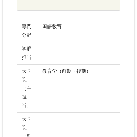
専門
国語教育
分野
学群
担当
大学
教育学（前期・後期）
院
（主
担
当）
大学
院
（副