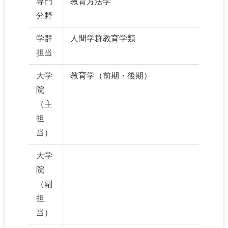
専門
教育方法学
分野
学群
人間学群教育学類
担当
大学
教育学（前期・後期）
院
（主
担
当）
大学
院
（副
担
当）