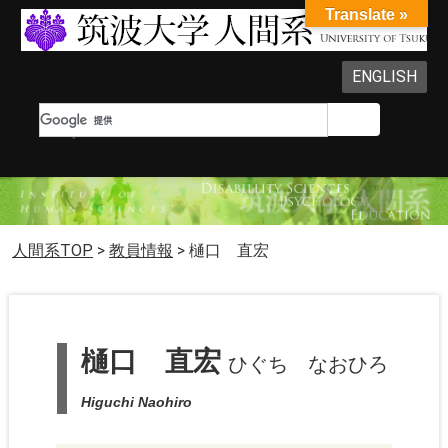
Translate »
ENGLISH
人間系TOP
>
教員情報
>
樋口 直宏
樋口 直宏
ひぐち なおひろ
Higuchi Naohiro