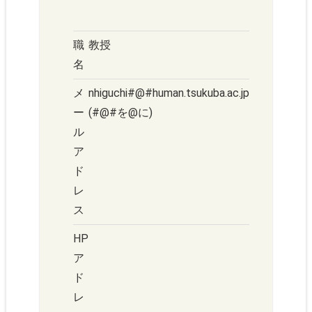
職
教授
名
メ
nhiguchi#@#human.tsukuba.ac.jp
ー
(#@#を@に)
ル
ア
ド
レ
ス
HP
ア
ド
レ