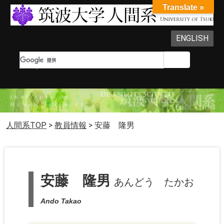
Translate »
ENGLISH
人間系TOP
>
教員情報
>
安藤 隆男
安藤 隆男
あんどう たかお
Ando Takao