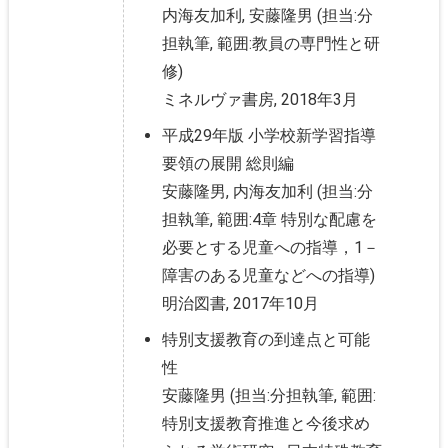
内海友加利, 安藤隆男 (担当:分
担執筆, 範囲:教員の専門性と研
修)
ミネルヴァ書房, 2018年3月
平成29年版 小学校新学習指導
要領の展開 総則編
安藤隆男, 内海友加利 (担当:分
担執筆, 範囲:4章 特別な配慮を
必要とする児童への指導，1－
障害のある児童などへの指導)
明治図書, 2017年10月
特別支援教育の到達点と可能
性
安藤隆男 (担当:分担執筆, 範囲:
特別支援教育推進と今後求め