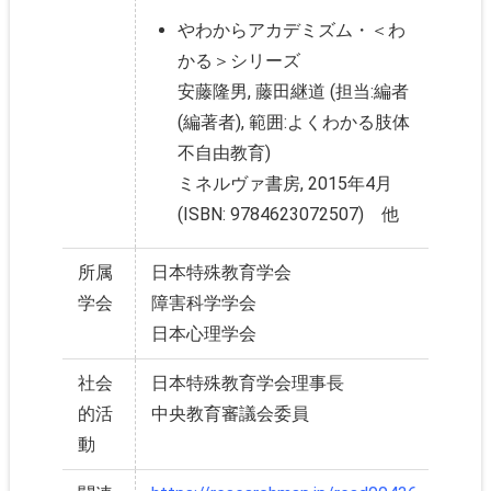
やわからアカデミズム・＜わ
かる＞シリーズ
安藤隆男, 藤田継道 (担当:編者
(編著者), 範囲:よくわかる肢体
不自由教育)
ミネルヴァ書房, 2015年4月
(ISBN: 9784623072507) 他
所属
日本特殊教育学会
学会
障害科学学会
日本心理学会
社会
日本特殊教育学会理事長
的活
中央教育審議会委員
動