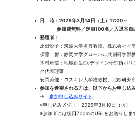
日 時：2026
年3
月14
日（土）17:
00
～ （
参加費無料／定員100
名／入退室自
登壇者：
原田悦子：筑波大学名誉教授、株式会社イ
須藤 智：静岡大学グローバル共創科学部
木村篤信：地域創生Coデザイン研究所ポリ
ク代表理事
安岡美佳：ロスキレ大学准教授、北欧研究
参加を希望される方は、以下からお申し込
→
参加申し込みサイト
※申し込み〆切： 2026年3月10日（火）
※参加者には後日ZoomのURLをお送りしま