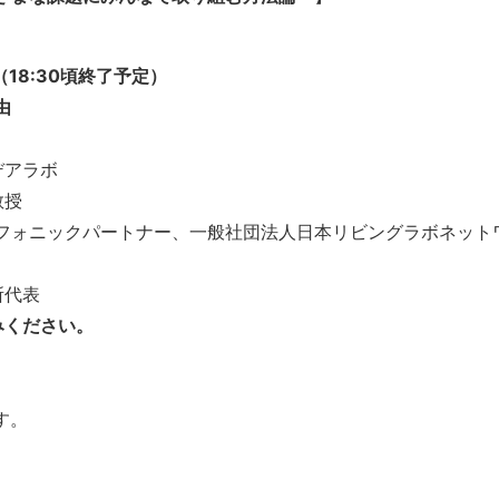
18:
30
頃終了予定）
由
デアラボ
教授
フォニックパートナー、一般社団法人日本リビングラボネット
所代表
みください。
す。