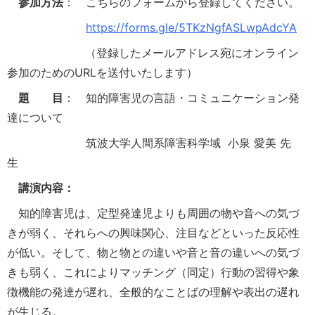
参加方法
： こちらのフォームから登録してください。
https://forms.gle/5TKzNgfASLwpAdcYA
（登録したメールアドレス宛にオンライン
参加のためのURLを送付いたします）
題 目
： 知的障害児の言語・コミュニケーション発
達について
筑波大学人間系障害科学域 小泉 愛美 先
生
講演内容：
知的障害児は、定型発達児よりも周囲の物や音への気づ
きが弱く、それらへの興味関心、注目などといった反応性
が低い。そして、物と物との違いや音と音の違いへの気づ
きも弱く、これによりマッチング（同定）行動の習得や象
徴機能の発達が遅れ、全般的なことばの理解や表出の遅れ
が生じる。